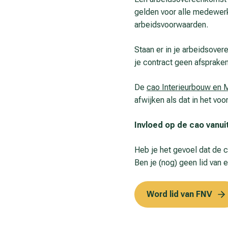
gelden voor alle medewerke
arbeidsvoorwaarden.
Staan er in je arbeidsove
je contract geen afsprake
De
cao Interieurbouw en 
afwijken als dat in het vo
In­vloed op de cao van­ui
Heb je het gevoel dat de 
Ben je (nog) geen lid van
Word lid van FNV