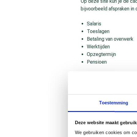
Op deze site kun je de cao
bijvoorbeeld afspraken in 
Salaris
Toeslagen
Betaling van overwerk
Werktijden
Opzegtermijn
Pensioen
On­der­ne­mings-cao en b
Er zijn twee soorten cao’
specifiek bedrijf. Een bed
Toestemming
instantie geldt zo’n cao 
organisaties die de cao h
vragen om de cao algemeen
Deze website maakt gebruik
medewerkers binnen die se
We gebruiken cookies om cont