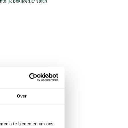
telijk bekijken.Er staan
gs-cao geldt voor één
 meubelindustrie. In eerste
Over
ordigd door de
aken en Werkgelegenheid
le werkgevers en
o dan toepassen op hun
 media te bieden en om ons