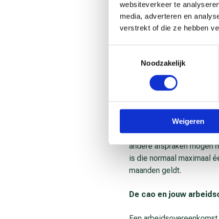
medewerkers.
websiteverkeer te analyseren
media, adverteren en analys
Wet­te­lij­ke af­spra­ken 
verstrekt of die ze hebben v
In de wet staan basisrege
Toestemmingsselectie
en regels over contracten
Noodzakelijk
hoger zijn dan het wettel
Afspraken in een cao mogen
het wettelijke minimumloo
Weigeren
Soms biedt de wet ruimte o
andere afspraken mogen mak
is die normaal maximaal é
maanden geldt.
De cao en jouw ar­beids­
Een arbeidsovereenkomst b