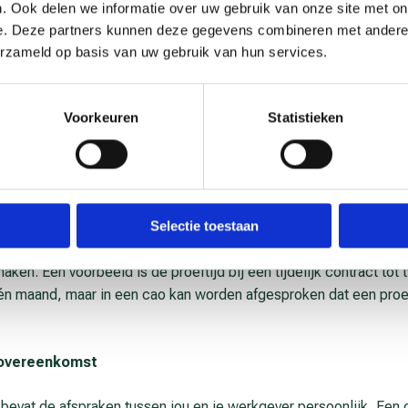
. Ook delen we informatie over uw gebruik van onze site met on
e. Deze partners kunnen deze gegevens combineren met andere i
over ar­beids­voor­waar­den in de cao
erzameld op basis van uw gebruik van hun services.
ls over arbeidsvoorwaarden. Denk aan het minimumloon, het min
. In een cao worden vaak aanvullende of gunstigere afspraken ge
Voorkeuren
Statistieken
ijk minimumloon of kunnen medewerkers recht hebben op extra v
 niet in strijd zijn met de wet. Een cao mag bijvoorbeeld geen 
n.
Selectie toestaan
m via een cao af te wijken van bepaalde regels. Dat betekent da
en. Een voorbeeld is de proeftijd bij een tijdelijk contract tot
én maand, maar in een cao kan worden afgesproken dat een proe
over­een­komst
evat de afspraken tussen jou en je werkgever persoonlijk. Een 