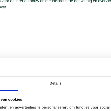
 voor de interieurbouw en meubelindustrie eenvoudig en overzich
over:
e­drijfs­tak-cao
s: een ondernemings-cao en een bedrijfstak-cao. Een ondernemin
rijfstak-cao geldt voor een hele sector, zoals de interieurbouw of
Details
alleen voor de werkgevers en werknemers die worden vertegenwo
ebben afgesloten. De partijen kunnen de minister van Sociale Z
 verbindend te verklaren. Als dat gebeurt, geldt de cao voor al
 van cookies
ctor. Werkgevers in de branche moeten de afspraken uit die ca
ent en advertenties te personaliseren, om functies voor social