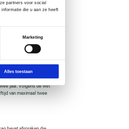
ze partners voor social
nformatie die u aan ze heeft
imumaantal vakantiedagen
maakt. Zo kan het loon
Marketing
akantiedagen.
lager loon afspreken dan
Alles toestaan
t cao-partijen hierover
 twee jaar. Volgens de wet
ftijd van maximaal twee
cao bevat afspraken die