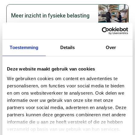
Meer inzicht in fysieke belasting
Mu­ziekoor­tjes als ge­hoor­be­
Toestemming
Details
Over
scher­ming?
Deze website maakt gebruik van cookies
Ge­hoor­scha­de – gek van ge­luid
We gebruiken cookies om content en advertenties te
personaliseren, om functies voor social media te bieden
en om ons websiteverkeer te analyseren. Ook delen we
informatie over uw gebruik van onze site met onze
BRAVO – thema bewegen
partners voor social media, adverteren en analyse. Deze
partners kunnen deze gegevens combineren met andere
informatie die u aan ze heeft verstrekt of die ze hebben
verzameld op basis van uw gebruik van hun services.
BRAVO – thema voeding