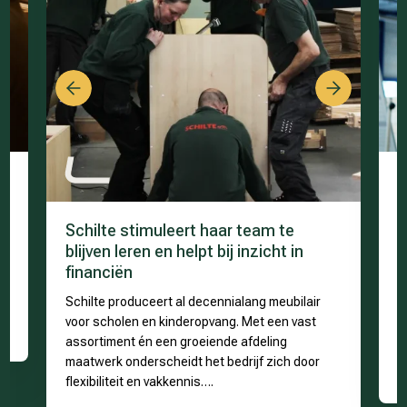
Previous
Next
n
B
d
d
Schilte stimuleert haar team te
p
blijven leren en helpt bij inzicht in
financiën
t
H
m
Schilte produceert al decennialang meubilair
v
voor scholen en kinderopvang. Met een vast
w
assortiment én een groeiende afdeling
i
maatwerk onderscheidt het bedrijf zich door
flexibiliteit en vakkennis….