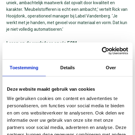
uniek, ambachtelijk maatwerk dat opvalt door kwaliteit en
karakter. ‘Meubelstofferen is echt een ambacht,’ vertelt Rick van
Hooijdonk, operationeel manager bij Label Vandenberg. ‘Je
werkt met je handen, met gevoel voor materiaal en vorm. Dat kun
je niet volledig automatiseren.’
Leren op de werkvloer en via ECM
Bij Label Vandenberg vindt leren vooral plaats op de werkvloer.
Ervaren vakmensen begeleiden nieuwe collega’s stap voor stap
en bieden hen de ruimte om vaardigheden te ontwikkelen, te
Toestemming
Details
Over
oefenen en fouten te maken. Hierdoor groeien medewerkers
niet alleen in hun vak, maar versterken zij ook het team. ECM
ondersteunt dit proces met praktijkgerichte cursussen op het
Deze website maakt gebruik van cookies
gebied van vakopleiding, leiderschap en digitale vaardigheden.
‘Op deze manier blijven medewerkers zich ontwikkelen en blijft
We gebruiken cookies om content en advertenties te
het bedrijf goed voorbereid op de toekomst.’
personaliseren, om functies voor social media te bieden
en om ons websiteverkeer te analyseren. Ook delen we
Creativiteit en digitale innovatie
informatie over uw gebruik van onze site met onze
Vakmanschap en creativiteit worden bij Label Vandenberg
partners voor social media, adverteren en analyse. Deze
versterkt door slimme digitale tools. Rick volgde de ECM-cursus
partners kunnen deze gegevens combineren met andere