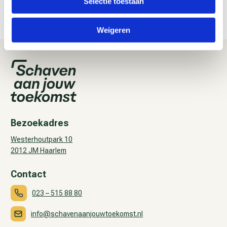
Selectie toestaan
mogelijk is, bijvoorbeeld tijdens een overleg of
functioneringsgesprek.’
Weigeren
Bezoekadres
Westerhoutpark 10
2012 JM Haarlem
Contact
023 – 515 88 80
info@schavenaanjouwtoekomst.nl