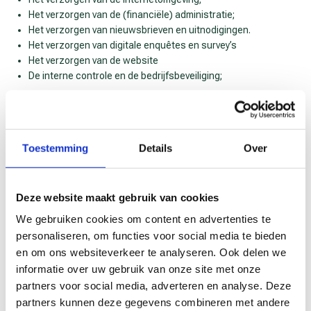
Het verzorgen van de (financiële) administratie;
Het verzorgen van nieuwsbrieven en uitnodigingen.
Het verzorgen van digitale enquêtes en survey’s
Het verzorgen van de website
De interne controle en de bedrijfsbeveiliging;
Wij geven nooit persoonsgegevens door aan andere partijen
waarmee we geen verwerkersovereenkomst hebben
Toestemming
Details
Over
afgesloten. Met deze partijen (verwerkers) maken wij hierin
uiteraard de nodige afspraken om de beveiliging van jouw
persoonsgegevens te waarborgen. Verder zullen wij de door jou
Deze website maakt gebruik van cookies
verstrekte gegevens niet aan andere partijen verstrekken, tenzij
dit wettelijk verplicht en toegestaan is. Een voorbeeld hiervan is
We gebruiken cookies om content en advertenties te
dat de politie in het kader van een onderzoek
personaliseren, om functies voor social media te bieden
(persoons)gegevens bij ons opvraagt. In een dergelijk geval
en om ons websiteverkeer te analyseren. Ook delen we
dienen wij medewerking te verlenen en zijn dan ook verplicht
informatie over uw gebruik van onze site met onze
deze gegevens af te geven. Tevens kunnen wij
partners voor social media, adverteren en analyse. Deze
persoonsgegevens delen met derden indien je ons hier
partners kunnen deze gegevens combineren met andere
schriftelijk toestemming voor geeft.