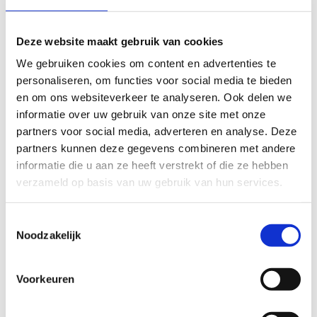
Guillermo’s ontwikkeling als
Deze website maakt gebruik van cookies
voorman bij Zwartwoud
We gebruiken cookies om content en advertenties te
personaliseren, om functies voor social media te bieden
en om ons websiteverkeer te analyseren. Ook delen we
informatie over uw gebruik van onze site met onze
Blijven groeien bij De Klerk
partners voor social media, adverteren en analyse. Deze
Binnenbouw
partners kunnen deze gegevens combineren met andere
informatie die u aan ze heeft verstrekt of die ze hebben
verzameld op basis van uw gebruik van hun services.
Toestemmingsselectie
Bij Altis is geen order hetzelfde
Noodzakelijk
Voorkeuren
Wiggers heeft oog voor haar