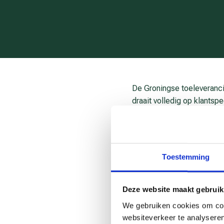
De Groningse toeleveranci
draait volledig op klants
veel flexibiliteit op, maar
levertijden. Om daarin wen
naar de manier van samen
Toestemming
In acht sessies gingen med
vanuit meerdere perspectie
vastloopt,’ vertelt direct
Deze website maakt gebruik
belangrijk inzicht was het 
We gebruiken cookies om cont
overdrachten en vaste rou
websiteverkeer te analyseren