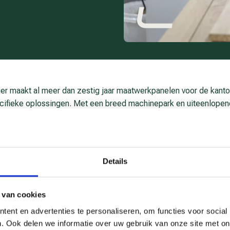
er maakt al meer dan zestig jaar maatwerkpanelen voor de kant
pecifieke oplossingen. Met een breed machinepark en uiteenlopend
 ook nieuwe uitdagingen. De markt vraagt steeds meer variatie, kl
dbaar te blijven, keek Altis kritisch naar het eigen productieproc
werken. Dat gebeurde via het ECM-leertraject Slimmer Samenwe
Details
ewerkers uit verschillende afdelingen met elkaar in gesprek. Nie
ven. Dat leverde nieuwe inzichten op. ‘Je ziet ineens waar het b
eur Jetske. ‘En dan snap je ook waarom iets soms langer duurt dan 
 van cookies
belang van onderlinge afstemming. In het verleden verliep die vaa
ent en advertenties te personaliseren, om functies voor social
tines. Dat werkte, maar bood weinig ruimte voor meedenken. Tijd
. Ook delen we informatie over uw gebruik van onze site met on