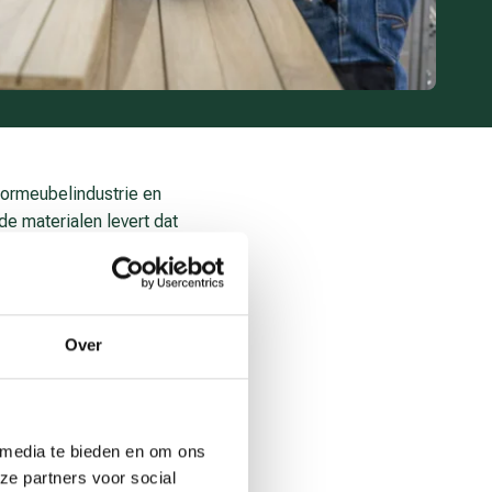
oormeubelindustrie en
e materialen levert dat
einere series en kortere
es én
rken.
Over
t vanuit vaste rollen, maar
ij een andere afdeling
je verwacht.’ Een
k via briefjes,
 media te bieden en om ons
ens het traject kregen
ze partners voor social