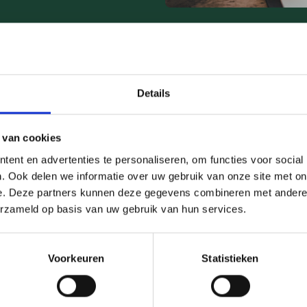
Details
 van cookies
ent en advertenties te personaliseren, om functies voor social
k je welke patronen en voorkeuren een rol spelen in jouw omga
. Ook delen we informatie over uw gebruik van onze site met on
n zie je welk geldtype jij bent. De test geeft inzicht in je finan
e. Deze partners kunnen deze gegevens combineren met andere i
erzameld op basis van uw gebruik van hun services.
werken aan jouw financiële fitheid. Je ziet welke verbeteringen p
p mee aan de slag kunt gaan. Denk aan beter overzicht houden, s
Voorkeuren
Statistieken
ter.
e voordeel en zet vandaag de eerste stap naar meer grip op je g