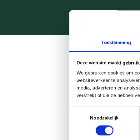
Toestemming
Deze website maakt gebruik
We gebruiken cookies om cont
Met de
Geldtypetest
ontde
websiteverkeer te analyseren
van zes vragen en stellinge
media, adverteren en analys
aandachtspunten.
verstrekt of die ze hebben v
Na de test kun je gericht 
Toestemmingsselectie
hoe je daar stap voor sta
Noodzakelijk
uitgeven of plannen voor la
Gebruik de uitkomsten in j