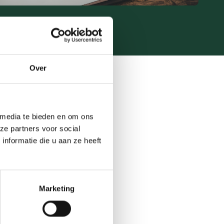
Over
 media te bieden en om ons
ng met geld. Aan de hand
ze partners voor social
ciële gedrag, gewoontes en
nformatie die u aan ze heeft
assen bij jouw geldtype en
limmer sparen, bewuster
Marketing
eld via de
Geldtypetest
.