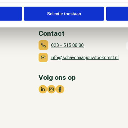
Selectie toestaan
Contact
023 – 515 88 80
info@schavenaanjouwtoekomst.nl
Volg ons op