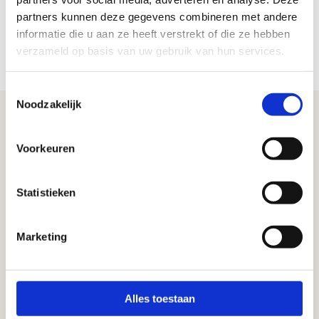
adviseurs of meld je direct aan bij
FinVit
. FinVit is een
partners kunnen deze gegevens combineren met andere
dienstverlening van CNV, maar staat los van lidmaatschap van
informatie die u aan ze heeft verstrekt of die ze hebben
de vakbond waardoor iedereen in onze branche hier gebruik van
verzameld op basis van uw gebruik van hun services.
kan maken.
Toestemmingsselectie
Noodzakelijk
Voorkeuren
Statistieken
Bezoekadres
Westerhoutpark 10
Marketing
2012 JM Haarlem
Contact
Alles toestaan
023 – 515 88 80