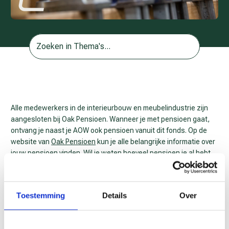
Alle medewerkers in de interieurbouw en meubelindustrie zijn
aangesloten bij Oak Pensioen. Wanneer je met pensioen gaat,
ontvang je naast je AOW ook pensioen vanuit dit fonds. Op de
website van
Oak Pensioen
kun je alle belangrijke informatie over
jouw pensioen vinden. Wil je weten hoeveel pensioen je al hebt
opgebouwd en wat je kunt verwachten? Kijk dan
op
Mijnpensioenoverzicht.nl
.
Toestemming
Details
Over
Keuzebegeleiding
Oak Pensioenfonds heeft Prikkl ingeschakeld om werknemers