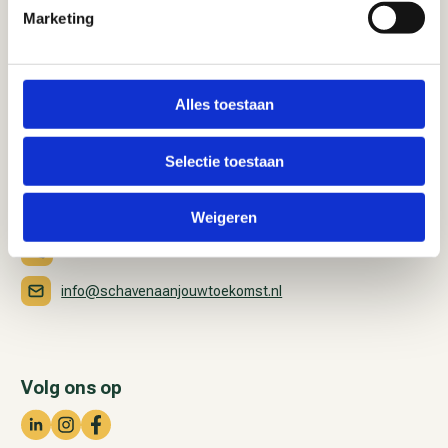
Marketing
Alles toestaan
Bezoekadres
Westerhoutpark 10
Selectie toestaan
2012 JM Haarlem
Contact
Weigeren
023 – 515 88 80
info@schavenaanjouwtoekomst.nl
Volg ons op