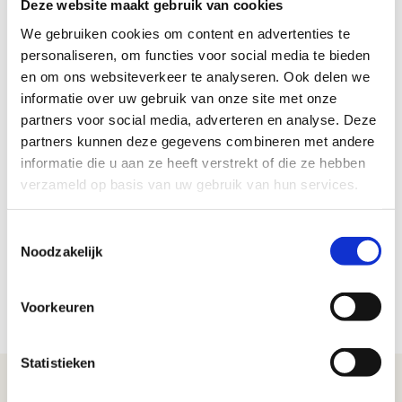
Deze website maakt gebruik van cookies
van 55 jaar en ouder te ondersteunen bij de voorbereiding op
hun pensioen. Prikkl biedt medewerkers in onze branche
We gebruiken cookies om content en advertenties te
onafhankelijke uitleg over geldzaken en pensioenkeuzes, zodat
personaliseren, om functies voor social media te bieden
zij de juiste beslissingen kunnen nemen.
en om ons websiteverkeer te analyseren. Ook delen we
informatie over uw gebruik van onze site met onze
Prikkl verkoopt geen producten en er zijn geen verplichtingen
partners voor social media, adverteren en analyse. Deze
aan verbonden. Voor medewerkers van 55 jaar en ouder is deze
partners kunnen deze gegevens combineren met andere
begeleiding kosteloos. Oak Pensioenfonds vindt het belangrijk
informatie die u aan ze heeft verstrekt of die ze hebben
dat deelnemers inzicht hebben in hun mogelijkheden en
verzameld op basis van uw gebruik van hun services.
passende keuzes kunnen maken voor de toekomst. Daarom
neemt het pensioenfonds de kosten voor zijn rekening. Prikkl
heeft inmiddels al duizenden werknemers begeleid richting hun
Toestemmingsselectie
pensioen. Wil je meer weten en een gesprek plannen ga dan
Noodzakelijk
direct naar:
Oak Pensioenfonds – Prikkl
.
Voorkeuren
Meer informatie vind je in
deze flyer
.
Statistieken