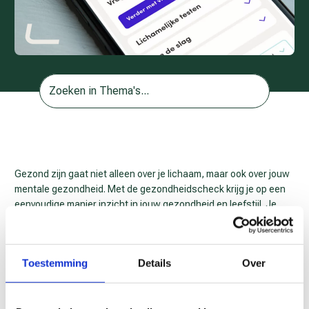
Gezond zijn gaat niet alleen over je lichaam, maar ook over jouw
mentale gezondheid. Met de gezondheidscheck krijg je op een
eenvoudige manier inzicht in jouw gezondheid en leefstijl. Je
ziet waar je goed bezig bent en waar je nog kunt verbeteren. Zo
kun je op tijd bijsturen en mogelijke gezondheidsklachten in de
toekomst voorkomen. Je ontvangt een persoonlijk rapport met
Toestemming
Details
Over
praktische tips waar je direct mee aan de slag kunt.
De gezondheidscheck wordt via
Schaven aan jouw Toekomst