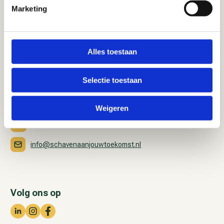
Marketing
Alles toestaan
Bezoekadres
Westerhoutpark 10
Selectie toestaan
2012 JM Haarlem
Contact
Weigeren
023 – 515 88 80
info@schavenaanjouwtoekomst.nl
Volg ons op