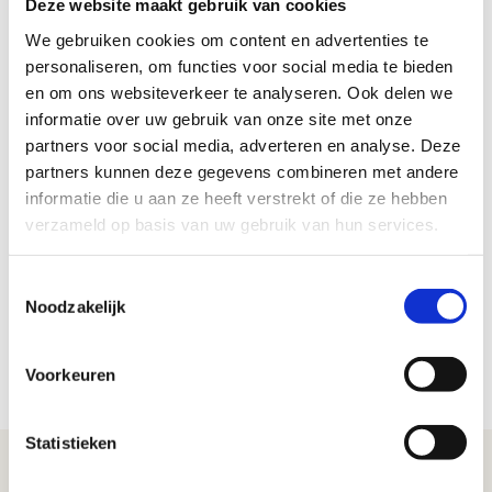
kosteloos aangeboden aan medewerkers in de meubelindustrie
Deze website maakt gebruik van cookies
en interieurbouw. De check wordt uitgevoerd door &Niped. Jouw
We gebruiken cookies om content en advertenties te
gegevens worden nooit met anderen gedeeld.
personaliseren, om functies voor social media te bieden
en om ons websiteverkeer te analyseren. Ook delen we
Misschien heb je eerder via je werkgever een
informatie over uw gebruik van onze site met onze
gezondheidscheck gehad. Omdat we het belangrijk vinden dat
partners voor social media, adverteren en analyse. Deze
alle medewerkers in de branche inzicht hebben in hun eigen
partners kunnen deze gegevens combineren met andere
gezondheid, kun je deze check nu ook persoonlijk doen.
informatie die u aan ze heeft verstrekt of die ze hebben
verzameld op basis van uw gebruik van hun services.
Hoe het werkt?
Meld je aan via
deze link
Toestemmingsselectie
Vul de online vragenlijst in
Noodzakelijk
Ontvang een thuiskit voor eenvoudige metingen (zoals
buikomvang)
Krijg je persoonlijke gezondheidsrapport met advies
Voorkeuren
Statistieken