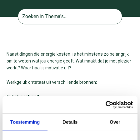
Naast dingen die energie kosten, is het minstens zo belangrijk
om te weten wat jou energie geeft. Wat maakt dat je met plezier
werkt? Waar haal jij motivatie uit?
Werkgeluk ontstaat uit verschillende bronnen:
In het werk zelf
Afwisseling in taken
Zelf kunnen bepalen hoe je je werk uitvoert (autonomie)
Toestemming
Details
Over
Zinvol werk: het gevoel dat je ergens aan bijdraagt
Vanuit collega’s en leidinggevende
n