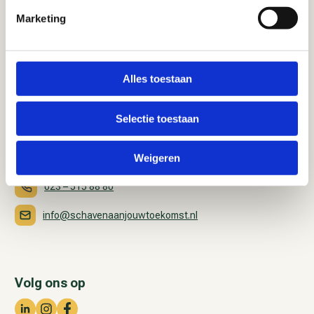
Marketing
Alles toestaan
Bezoekadres
Westerhoutpark 10
Selectie toestaan
2012 JM Haarlem
Weigeren
Contact
023 – 515 88 80
info@schavenaanjouwtoekomst.nl
Volg ons op