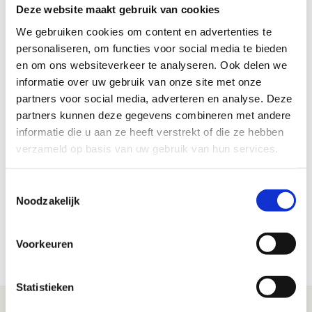
Deze website maakt gebruik van cookies
Steun, waardering en erkenning
We gebruiken cookies om content en advertenties te
Een goede samenwerking
personaliseren, om functies voor social media te bieden
Een toegankelijke leidinggevende
en om ons websiteverkeer te analyseren. Ook delen we
informatie over uw gebruik van onze site met onze
Vanuit de organisatie
partners voor social media, adverteren en analyse. Deze
partners kunnen deze gegevens combineren met andere
Mogelijkheden om je te
ontwikkelen
informatie die u aan ze heeft verstrekt of die ze hebben
Flexibiliteit
verzameld op basis van uw gebruik van hun services.
Aandacht voor een goede werk-privébalans
Toestemmingsselectie
Persoonlijke eigenschappen
Noodzakelijk
Zelfvertrouwen
Veerkracht
Voorkeuren
Optimisme
Statistieken