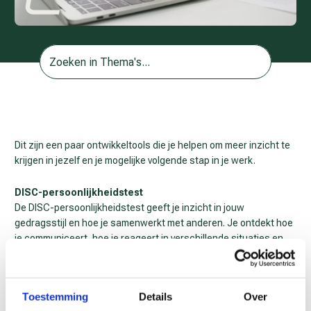
Dit zijn een paar ontwikkeltools die je helpen om meer inzicht te
krijgen in jezelf en je mogelijke volgende stap in je werk.
DISC-persoonlijkheidstest
De DISC-persoonlijkheidstest geeft je inzicht in jouw
gedragsstijl en hoe je samenwerkt met anderen. Je ontdekt hoe
je communiceert, hoe je reageert in verschillende situaties en
wat jij nodig hebt om prettig en effectief samen te werken.
De test helpt je om jezelf en je collega’s beter te begrijpen,
Toestemming
Details
Over
waardoor samenwerken vaak makkelijker en duidelijker wordt.