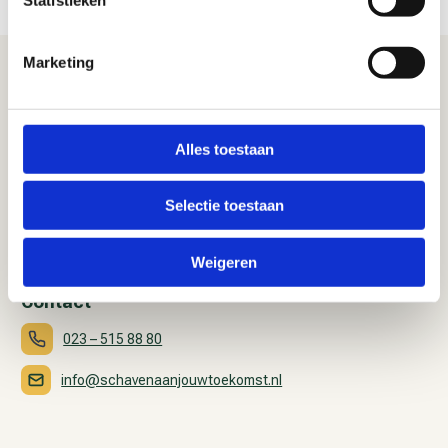
Statistieken
Marketing
Alles toestaan
Bezoekadres
Selectie toestaan
Westerhoutpark 10
2012 JM Haarlem
Weigeren
Contact
023 – 515 88 80
info@schavenaanjouwtoekomst.nl