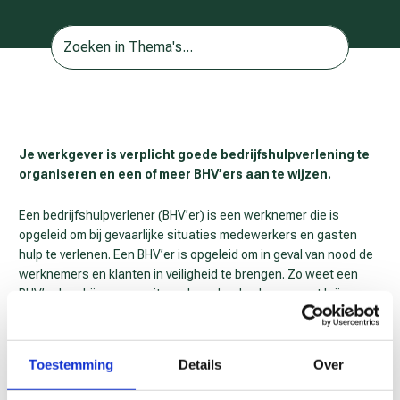
Je werkgever is verplicht goede bedrijfshulpverlening te
organiseren en een of meer BHV’ers aan te wijzen.
Een
bedrijfshulpverlener
(BHV’er) is een werknemer die is
opgeleid om bij gevaarlijke situaties medewerkers en gasten
hulp te verlenen. Een BHV’er is opgeleid om in geval van nood de
werknemers en klanten in veiligheid te brengen. Zo weet een
BHV’er hoe hij mensen uit een brandend gebouw moet krijgen en
hoe hij bij een ongeval eerste hulp moet verlenen. Een BHV’er kan
bijvoorbeeld mensen reanimeren en verbanden aanleggen. Als je
als BHV’er wordt aangesteld, dan moet je ervoor zorgen dat je
Toestemming
Details
Over
een goede opleiding en uitrusting krijgt om je taken goed uit te
voeren. Als je bedrijfshulpverlener bent en je hebt een cursus