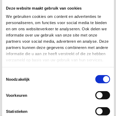
Bedrijfshulpverlening gevolgd, dan krijg je een toeslag. In
Deze website maakt gebruik van cookies
de
cao
(artikel 26) lees je daar meer over.
We gebruiken cookies om content en advertenties te
Cursussen:
personaliseren, om functies voor social media te bieden
Voor informatie over praktische BHV-cursussen kun je terecht
en om ons websiteverkeer te analyseren. Ook delen we
bij het
Expertise Centrum Meubel
.
informatie over uw gebruik van onze site met onze
partners voor social media, adverteren en analyse. Deze
Je kunt ook een van de drie online cursussen volgen. Wanneer je
partners kunnen deze gegevens combineren met andere
een certificaat wilt behalen, moet je ook nog een praktijkcursus
informatie die u aan ze heeft verstrekt of die ze hebben
volgen:
verzameld op basis van uw gebruik van hun services.
Online training basiskennis Bedrijfshulpverlening (BHV)
Online cursus EHBO
Toestemmingsselectie
Noodzakelijk
Als je vragen hebt over dit onderwerp of als je hulp nodig hebt
van
een van onze adviseurs
,
Voorkeuren
laat dat dan weten via
info@schavenaanjouwtoekomst.nl
of 023
– 515 88 80.
Statistieken