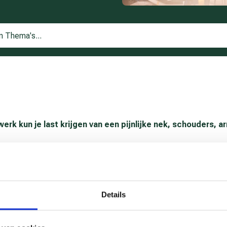
rk kun je last krijgen van een pijnlijke nek, schouders, 
werkzaamheden: stuur geen mail voor overleg, maar bel met je co
Details
 dag een korte pauze. Reken op 5 minuten pauze per uur. Hoe in
gens de instructie op
De optimale werkplek
.