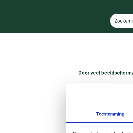
Door veel beeldschermwe
Dit kun je zelf doen:
Zoek afwisseling in je 
Haal je eigen koffie.
Toestemming
Houd een paar keer per
meer pauze.
Stel je werkplek in vol