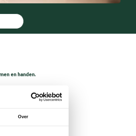
armen en handen.
llega of loop even langs.
Over
tensiever het werk, hoe