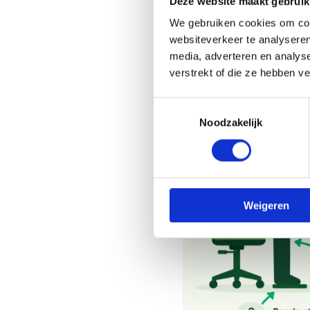
Deze website maakt gebruik
We gebruiken cookies om cont
websiteverkeer te analyseren
media, adverteren en analys
verstrekt of die ze hebben v
Toestemmingsselectie
Noodzakelijk
Weigeren