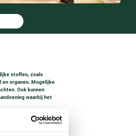
ijke stoffen, zoals
l en organen. Mogelijke
lachten. Ook kunnen
andoening waarbij het
en op de juiste manier te
dan oplosmiddelen. Lees