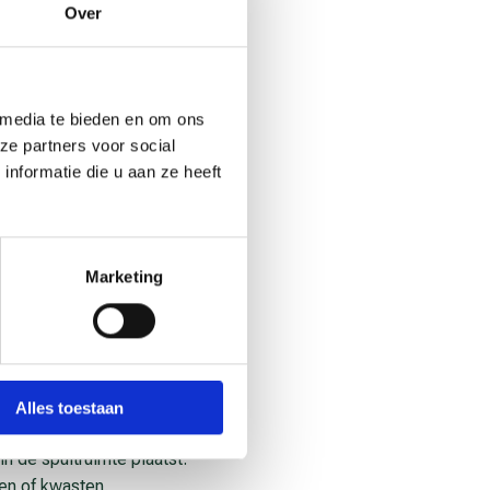
Over
tten. Denk aan
 media te bieden en om ons
 Kijk in de
ze partners voor social
erverwekkende stoffen. De
nformatie die u aan ze heeft
 spuitdruk zo laag
nformatieblad en let op de
Marketing
an de lak of lijm, het
Verder moet het object zo
een.
Alles toestaan
 Dat betekent dat je de
in de spuitruimte plaatst.
en of kwasten.