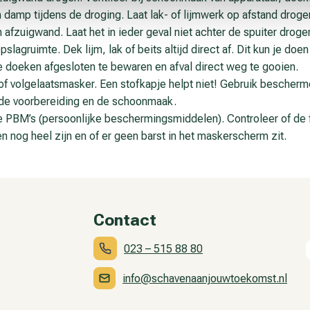
amp tijdens de droging. Laat lak- of lijmwerk op afstand drogen,
 afzuigwand. Laat het in ieder geval niet achter de spuiter droge
lagruimte. Dek lijm, lak of beits altijd direct af. Dit kun je doen 
de doeken afgesloten te bewaren en afval direct weg te gooien.
- of volgelaatsmasker. Een stofkapje helpt niet! Gebruik bescher
 de voorbereiding en de schoonmaak.
e PBM’s (persoonlijke beschermingsmiddelen). Controleer of de f
n nog heel zijn en of er geen barst in het maskerscherm zit.
Contact
023 – 515 88 80
info@schavenaanjouwtoekomst.nl