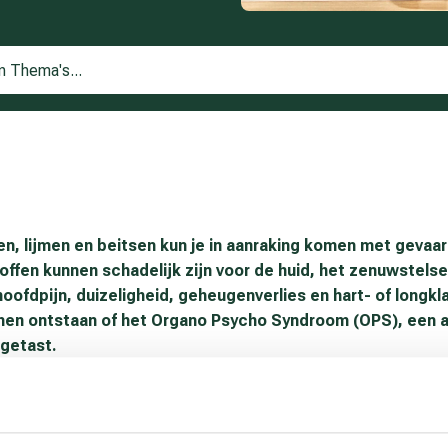
n, lijmen en beitsen kun je in aanraking komen met gevaarl
ffen kunnen schadelijk zijn voor de huid, het zenuwstelse
oofdpijn, duizeligheid, geheugenverlies en hart- of longk
en ontstaan of het Organo Psycho Syndroom (OPS), een a
getast.
m te kiezen voor minder schadelijke alternatieven en deze stoff
men en beitsen kunnen ook andere gevaarlijke stoffen voorkomen 
ormatiebladen.