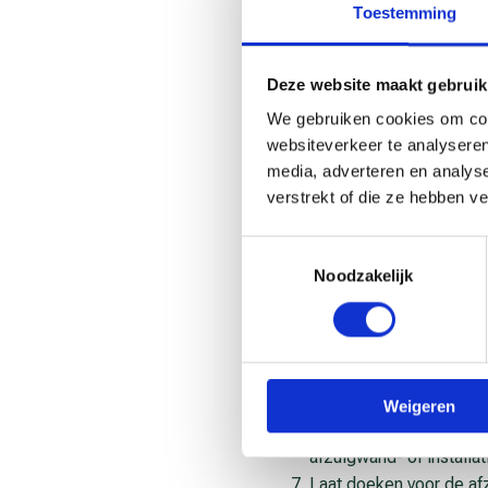
Toestemming
Dit kun je zelf doen
Deze website maakt gebruik
Ga in gesprek met je w
We gebruiken cookies om cont
watergedragen lakken, 
websiteverkeer te analyseren
veiligheidsinformatiebl
media, adverteren en analys
risico’s van een product
verstrekt of die ze hebben v
Houd de spuitbeweging 
mogelijk en gebruik de 
Toestemmingsselectie
De risico’s staan op het
Noodzakelijk
gevaarsymbolen.
Spuit altijd voor de afz
spuiten en kwasten en h
Gebruik de afzuigwand 
dicht mogelijk bij de a
Weigeren
Geef de schone lucht v
afzuigwand- of installat
Laat doeken voor de af