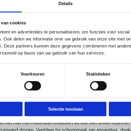
Details
 van cookies
erkgever over het vervangen van producten die oplosmiddel beva
ent en advertenties te personaliseren, om functies voor social
UV-lakken, medium solid lakken en watergedragen contactlijmen.
. Ook delen we informatie over uw gebruik van onze site met on
aden of er geen andere vervelende stoffen in zitten, zoals kank
e. Deze partners kunnen deze gegevens combineren met andere i
 kun je lezen op het blik of vat.
erzameld op basis van uw gebruik van hun services.
kort en strak. Zorg dus voor zo min mogelijk overspray. Houd de
juiste nozzle.
 blik of vat. Lees altijd het etiket. Vraag ook om het veiligheidsi
Voorkeuren
Statistieken
uigwand. Zorg voor ventilatie en afzuiging tijdens het klaarmaken v
et uitwrijven en drogen.
goed. Ga dus niet tussen de afzuigwand en het object in staan. 
fzuigwand staan, het liefst op een draaiplateau. Loop er niet omh
Selectie toestaan
rije doorgang. Zorg daarom voor een goed opgeruimde werkplek.
ie niet met met materialen blokkeert en ook niet teveel objecten 
zuigwand drogen. Ventileer bij schoonmaak van apparatuur, doek