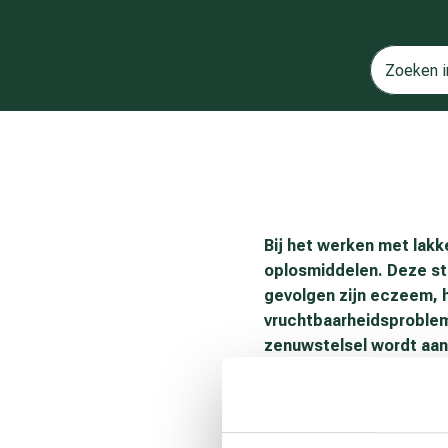
Bij het werken met lakke
oplosmiddelen. Deze sto
gevolgen zijn eczeem, h
vruchtbaarheidsproblem
zenuwstelsel wordt aan
Daarom is het van belang o
gebruiken. In lakken, lij
hiervoor de veiligheidsinf