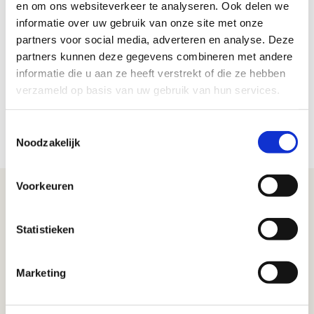
en om ons websiteverkeer te analyseren. Ook delen we
informatie over uw gebruik van onze site met onze
Dit kun je zelf doen
partners voor social media, adverteren en analyse. Deze
Gebruik otoplastieken, oftewel gehoorbescherming. Jouw
werkgever is verplicht otoplastieken te verschaffen aan alle
partners kunnen deze gegevens combineren met andere
werknemers die blootstaan aan lawaai. In de cao van de
informatie die u aan ze heeft verstrekt of die ze hebben
meubelindustrie is afgesproken dat in overleg met de arbodienst
verzameld op basis van uw gebruik van hun services.
wordt bepaald of gehoorbescherming ook noodzakelijk is voor
niet-productiepersoneel en personeel dat niet in een
Toestemmingsselectie
lawaaizone werkzaam is.
Noodzakelijk
Voorkeuren
Statistieken
Marketing
Bezoekadres
Westerhoutpark 10