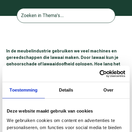
In de meubelindustrie gebruiken we veel machines en
gereedschappen die lawaai maken. Door lawaai kun je
gehoorschade of lawaaidoofheid oplopen. Hoe lang het
duurt voordat gehoorschade optreedt, hangt af van het
geluidniveau en hoe lang je aan dat geluid bent
blootgesteld.
Toestemming
Details
Over
Van lawaai is sprake als het geluid harder is dan 80 dB(A). Als je
een meter bij iemand vandaan staat en je moet je stem verheffen
om elkaar te kunnen verstaan, dan is het geluid harder dan 80
Deze website maakt gebruik van cookies
dB(A). Word je dagelijks langer dan 8 uur aan dit volume
We gebruiken cookies om content en advertenties te
blootgesteld, dan is dat schadelijk voor je gehoor. Bij 86 dB(A) is
personaliseren, om functies voor social media te bieden
2 uur blootstelling al schadelijk.