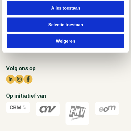
2012 JM Haarlem
Alles toestaan
Contact
Selectie toestaan
023 – 515 88 80
info@schavenaanjouwtoekomst.nl
Weigeren
Volg ons op
Op initiatief van